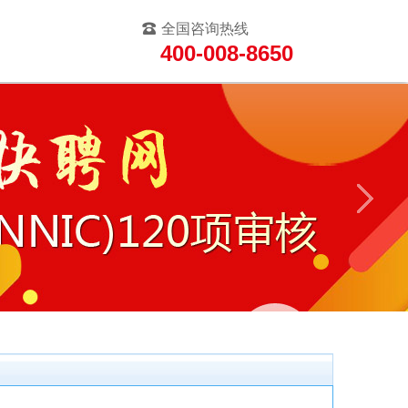
全国咨询热线
400-008-8650