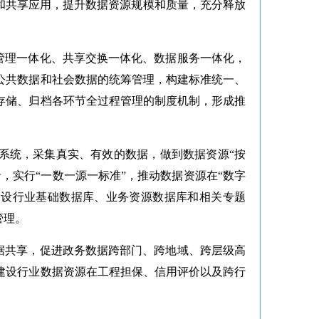
和共享应用，提升数据资源规模和质量，充分释放
管理一体化、共享交换一体化、数据服务一体化，
公共数据和社会数据的统筹管理，构建标准统一、
存储、归档各环节全过程管理的制度机制，形成推
系统，采集真实、有效的数据，做到数据资源“按
，实行“一数一源一标准”，推动数据资源在“数字
建设行业基础数据库、业务资源数据库和相关专题
管理。
据共享，促进政务数据跨部门、跨地域、跨层级高
建设行业数据资源在工程担保、信用评价以及跨行