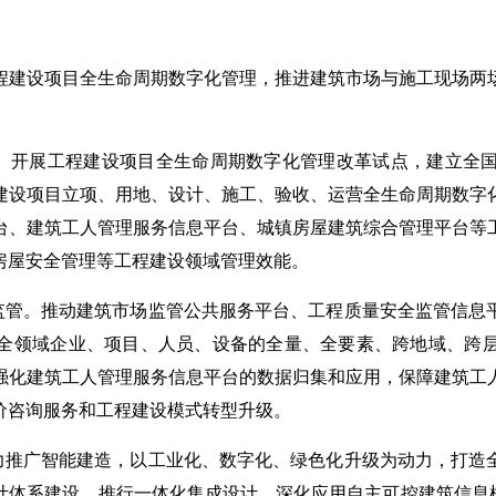
建设项目全生命周期数字化管理，推进建筑市场与施工现场两场
。开展工程建设项目全生命周期数字化管理改革试点，建立全国
建设项目立项、用地、设计、施工、验收、运营全生命周期数字
台、建筑工人管理服务信息平台、城镇房屋建筑综合管理平台等
房屋安全管理等工程建设领域管理效能。
管。推动建筑市场监管公共服务平台、工程质量安全监管信息
全领域企业、项目、人员、设备的全量、全要素、跨地域、跨
强化建筑工人管理服务信息平台的数据归集和应用，保障建筑工
价咨询服务和工程建设模式转型升级。
推广智能建造，以工业化、数字化、绿色化升级为动力，打造
计体系建设，推行一体化集成设计。深化应用自主可控建筑信息模