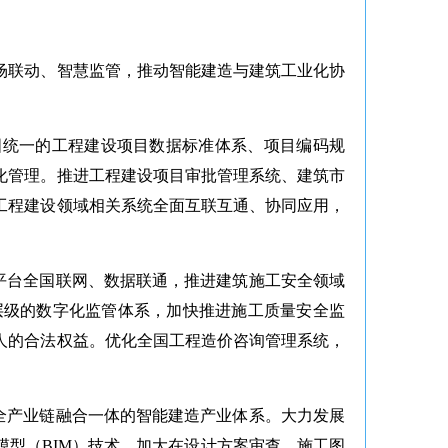
联动、智慧监管，推动智能建造与建筑工业化协
统一的工程建设项目数据标准体系、项目编码规
化管理。推进工程建设项目审批管理系统、建筑市
工程建设领域相关系统全面互联互通、协同应用，
平台全国联网、数据联通，推进建筑施工安全领域
层级的数字化监管体系，加快推进施工质量安全监
人的合法权益。优化全国工程造价咨询管理系统，
全产业链融合一体的智能建造产业体系。大力发展
型（BIM）技术，加大在设计方案审查、施工图