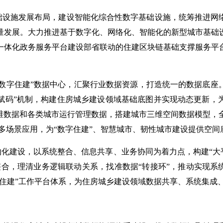
设施发展布局，建设智能化综合性数字基础设施，统筹推进网
量发展。大力推进基于数字化、网络化、智能化的新型城市基础
一体化政务服务平台建设部省联动的住建区块链基础支撑服务平
数字住建”数据中心，汇聚行业数据资源，打造统一的数据底座
+赋码”机制，构建住房城乡建设领域基础底图并实现动态更新，
数据和各类城市运行管理数据，搭建城市三维空间数据模型，全
+多场景应用，为“数字住建”、智慧城市、韧性城市建设提供空间
化建设，以系统整合、信息共享、业务协同为着力点，构建“大平
合，理清业务逻辑联动关系，找准数据“转接环”，推动实现系
字住建”工作平台体系，为住房城乡建设领域数据共享、系统集成