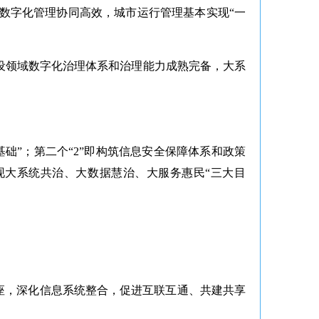
数字化管理协同高效，城市运行管理基本实现“一
设领域数字化治理体系和治理能力成熟完备，大系
基础”；第二个“2”即构筑信息安全保障体系和政策
实现大系统共治、大数据慧治、大服务惠民“三大目
座，深化信息系统整合，促进互联互通、共建共享