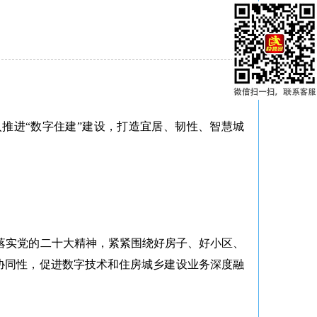
进“数字住建”建设，打造宜居、韧性、智慧城
实党的二十大精神，紧紧围绕好房子、好小区、
、协同性，促进数字技术和住房城乡建设业务深度融