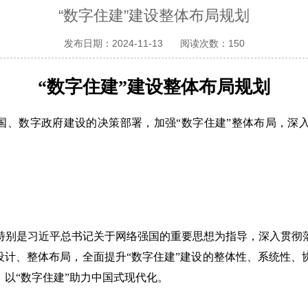
“数字住建”建设整体布局规划
发布日期：2024-11-13
阅读次数：
150
“数字住建”建设整体布局规划
字政府建设的决策部署，加强“数字住建”整体布局，深入推
别是习近平总书记关于网络强国的重要思想为指导，深入贯彻落
设计、整体布局，全面提升“数字住建”建设的整体性、系统性
以“数字住建”助力中国式现代化。