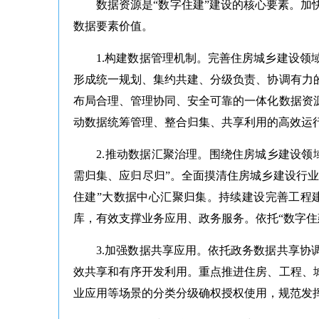
数据资源是“数字住建”建设的核心要素。加快
数据要素价值。
1.构建数据管理机制。完善住房城乡建设领域
形成统一规划、集约共建、分级负责、协调有力
布局合理、管理协同、安全可靠的一体化数据资
动数据统筹管理、整合归集、共享利用的高效运
2.推动数据汇聚治理。围绕住房城乡建设领域
需归集、应归尽归”。全面摸清住房城乡建设行业
住建”大数据中心汇聚归集。持续建设完善工程
库，有效支撑业务应用、政务服务。依托“数字住
3.加强数据共享应用。依托政务数据共享协调
效共享和有序开发利用。重点推进住房、工程、
业应用等场景的分类分级确权授权使用，规范发