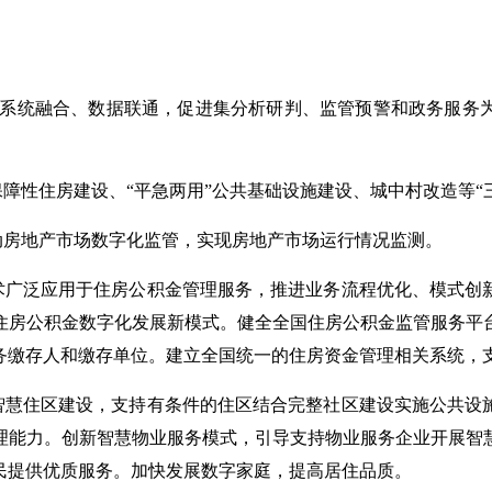
系统融合、数据联通，促进集分析研判、监管预警和政务服务为
性住房建设、“平急两用”公共基础设施建设、城中村改造等“
房地产市场数字化监管，实现房地产市场运行情况监测。
广泛应用于住房公积金管理服务，推进业务流程优化、模式创
住房公积金数字化发展新模式。健全全国住房公积金监管服务平
务缴存人和缴存单位。建立全国统一的住房资金管理相关系统，
慧住区建设，支持有条件的住区结合完整社区建设实施公共设
理能力。创新智慧物业服务模式，引导支持物业服务企业开展智
民提供优质服务。加快发展数字家庭，提高居住品质。