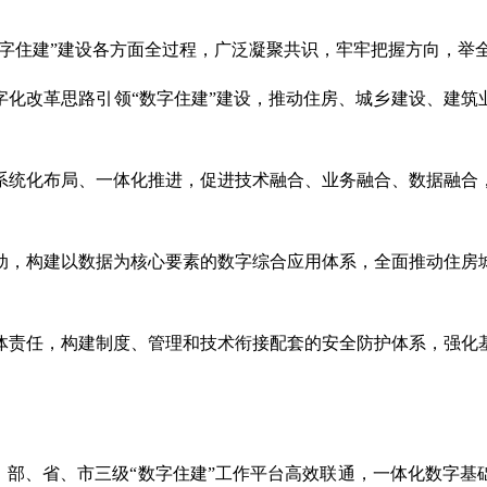
住建”建设各方面全过程，广泛凝聚共识，牢牢把握方向，举全
改革思路引领“数字住建”建设，推动住房、城乡建设、建筑
统化布局、一体化推进，促进技术融合、业务融合、数据融合，
，构建以数据为核心要素的数字综合应用体系，全面推动住房城
责任，构建制度、管理和技术衔接配套的安全防护体系，强化基
。部、省、市三级“数字住建”工作平台高效联通，一体化数字