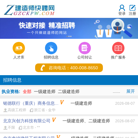
登录
注册
1
2
3



人才库
招聘信息
公司转让
推广服务
咨询电话：400-008-8650
招聘信息
......
展开
执业资格:
全部
一级建造师
二级建造师
地址:
全部
重庆市
湖北省
北京市
上海市
天津市
河北省
山西省
铭德联行（重庆）商务信息...
一级建造师
2026-08-07
内蒙古
辽宁省
吉林省
黑龙江省
江苏省
浙江省
安徽省
福建
高级工程师
浙江省 - 金华
省
江西省
山东省
河南省
湖南省
广东省
广西
海南省
四川
省
贵州省
云南省
西藏
陕西省
甘肃省
青海省
宁夏
新疆
香
北京兴创力科技有限公司
一级建造师、二级建造师
2026-08-07
港
澳门
台湾省
不限
北京市 - **
专业:
全部
建筑
公路
铁路
民航机场
港口与航道
市政
机电
矿业