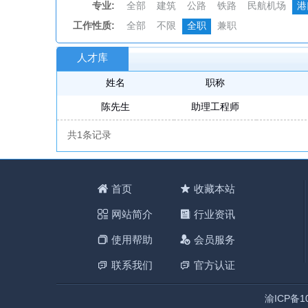
专业:
全部
建筑
公路
铁路
民航机场
港
工作性质:
全部
不限
全职
兼职
人才库
姓名
职称
陈先生
助理工程师
共1条记录
首页
收藏本站
网站简介
行业资讯
使用帮助
会员服务
联系我们
官方认证
渝ICP备10