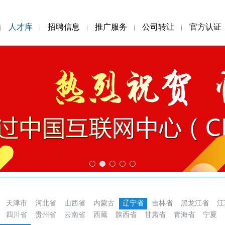
人才库
招聘信息
推广服务
公司转让
官方认证
天津市
河北省
山西省
内蒙古
辽宁省
吉林省
黑龙江省
江
四川省
贵州省
云南省
西藏
陕西省
甘肃省
青海省
宁夏