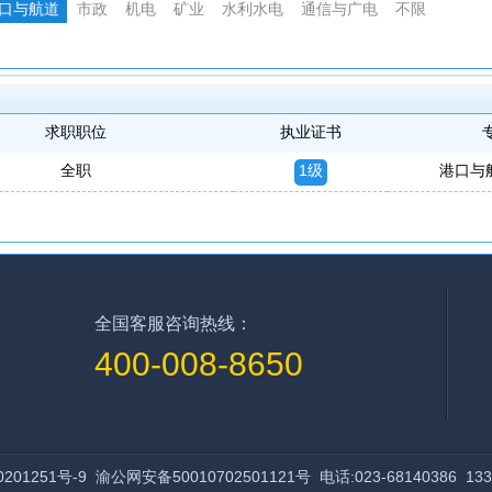
口与航道
市政
机电
矿业
水利水电
通信与广电
不限
求职职位
执业证书
全职
1级
港口与
全国客服咨询热线：
400-008-8650
201251号-9
渝公网安备50010702501121号 电话:023-68140386 133