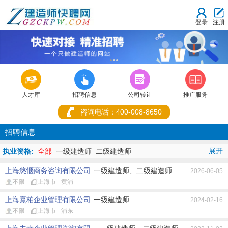
登录
注册
1
2
3



人才库
招聘信息
公司转让
推广服务
咨询电话：400-008-8650
招聘信息
......
展开
执业资格:
全部
一级建造师
二级建造师
地址:
全部
重庆市
湖北省
北京市
上海市
天津市
河北省
山西省
上海悠惬商务咨询有限公司
一级建造师、二级建造师
2026-06-05
内蒙古
辽宁省
吉林省
黑龙江省
江苏省
浙江省
安徽省
福建
不限
上海市 - 黄浦
省
江西省
山东省
河南省
湖南省
广东省
广西
海南省
四川
省
贵州省
云南省
西藏
陕西省
甘肃省
青海省
宁夏
新疆
香
上海熹柏企业管理有限公司
一级建造师
2024-02-16
港
澳门
台湾省
不限
上海市 - 浦东
专业:
全部
建筑
公路
铁路
民航机场
港口与航道
市政
机电
矿业