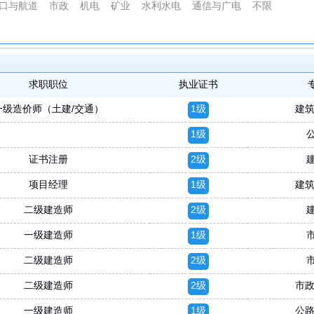
口与航道
市政
机电
矿业
水利水电
通信与广电
不限
求职职位
执业证书
一级造价师（土建/交通）
1级
建筑
1级
证书注册
2级
项目经理
1级
建筑
二级建造师
2级
一级建造师
1级
二级建造师
2级
二级建造师
2级
市政
一级建造师
1级
公路