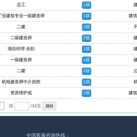
总工
1级
矿业建筑专业一级建造师
1级
建筑
二建
2级
二级建造师
2级
项目经理 全职
1级
一级建造师
1级
二建
2级
机电建造师中介勿扰
1级
资质维护或
1级
建筑
页
第
/34页
全国客服咨询热线：