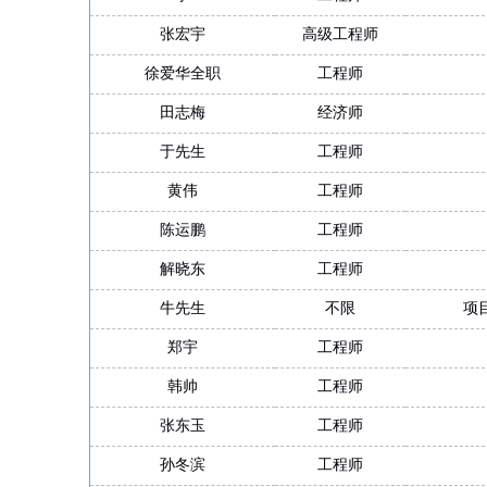
张宏宇
高级工程师
徐爱华全职
工程师
田志梅
经济师
于先生
工程师
黄伟
工程师
陈运鹏
工程师
解晓东
工程师
牛先生
不限
项
郑宇
工程师
韩帅
工程师
张东玉
工程师
孙冬滨
工程师