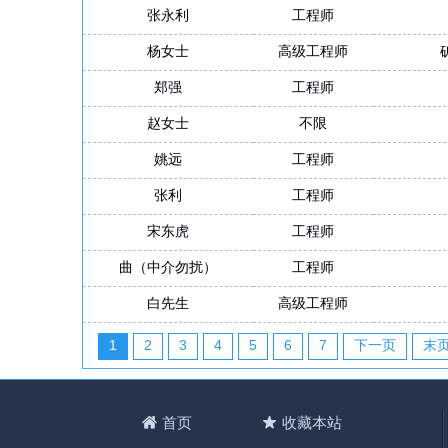
张永利
工程师
杨女士
高级工程师
郑强
工程师
赵女士
不限
姚远
工程师
张利
工程师
宋东虎
工程师
曲（中介勿扰）
工程师
白先生
高级工程师
1
2
3
4
5
6
7
下一页
末
首页
收藏本站