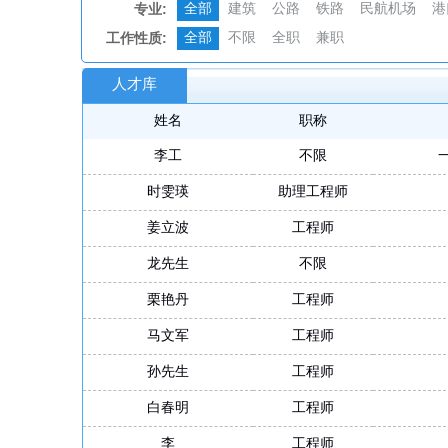
专业:
全部
建筑
公路
铁路
民航机场
港
工作性质:
全部
不限
全职
兼职
人才库
姓名
职称
李工
不限
时雯瑛
助理工程师
姜立波
工程师
龙先生
不限
栗艳丹
工程师
马文军
工程师
孙先生
工程师
白春明
工程师
李
工程师